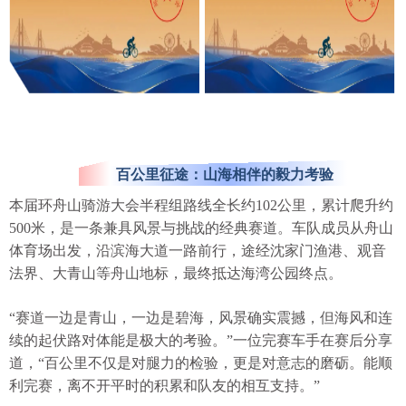
百公里征途：山海相伴的毅力考验
本届环舟山骑游大会半程组路线全长约102公里，累计爬升约
500米，是一条兼具风景与挑战的经典赛道。车队成员从舟山
体育场出发，沿滨海大道一路前行，途经沈家门渔港、观音
法界、大青山等舟山地标，最终抵达海湾公园终点。
“赛道一边是青山，一边是碧海，风景确实震撼，但海风和连
续的起伏路对体能是极大的考验。”一位完赛车手在赛后分享
道，“百公里不仅是对腿力的检验，更是对意志的磨砺。能顺
利完赛，离不开平时的积累和队友的相互支持。”