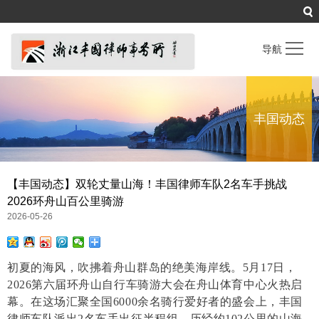
导航
首页
Home
丰国动态
关于丰国
About Us
专业人员
Professionals
专业领域
Practice Areas
【丰国动态】双轮丈量山海！丰国律师车队2名车手挑战
2026环舟山百公里骑游
丰国动态
News Center
2026-05-26
丰国文摘
Information
联系我们
Contact us
初夏的海风，吹拂着舟山群岛的绝美海岸线。5月17日，
2026第六届环舟山自行车骑游大会在舟山体育中心火热启
幕。在这场汇聚全国6000余名骑行爱好者的盛会上，丰国
律师车队派出2名车手出征半程组，历经约102公里的山海